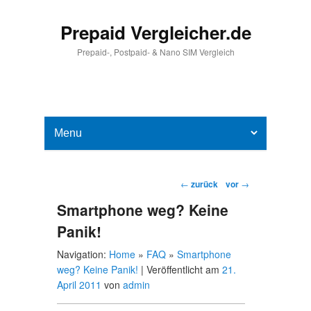
Prepaid Vergleicher.de
Prepaid-, Postpaid- & Nano SIM Vergleich
Hauptmenü
Weiter zum Hauptinhalt
Weiter zum Sekundärinhalt
Beitragsnavigation
←
zurück
vor
→
Smartphone weg? Keine
Panik!
Navigation:
Home
»
FAQ
»
Smartphone
weg? Keine Panik!
|
Veröffentlicht am
21.
April 2011
von
admin